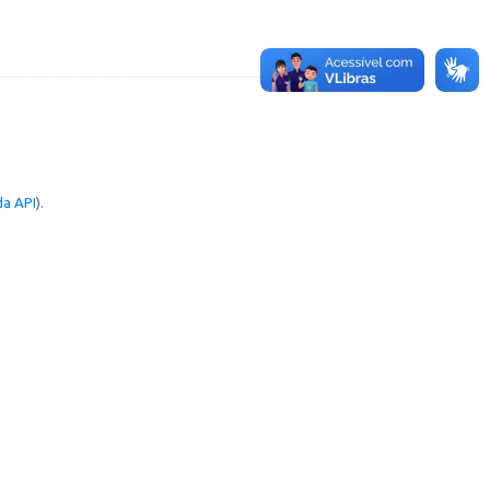
a API
).