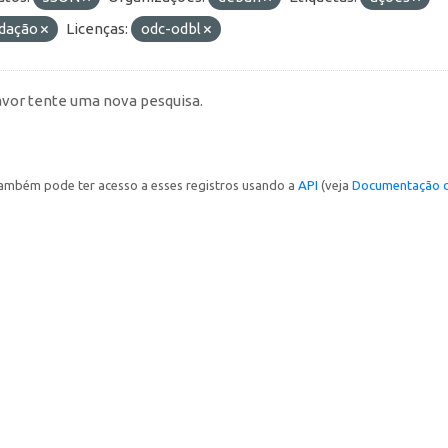
idação
Licenças:
odc-odbl
avor tente uma nova pesquisa.
ambém pode ter acesso a esses registros usando a
API
(veja
Documentação d