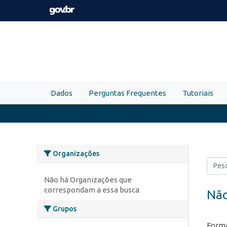
Skip to main content
Dados
Perguntas Frequentes
Tutoriais
Organizações
Não há Organizações que
correspondam a essa busca
Não
Grupos
Forma