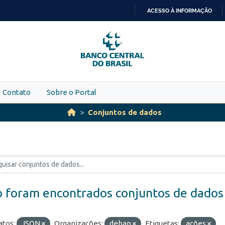
ACESSO À INFORMAÇÃO
IR
PARA
O
CONTEÚDO
Contato
Sobre o Portal
Conjuntos de dados
 foram encontrados conjuntos de dados
tos:
JSON
Organizações:
deban
Etiquetas:
ações