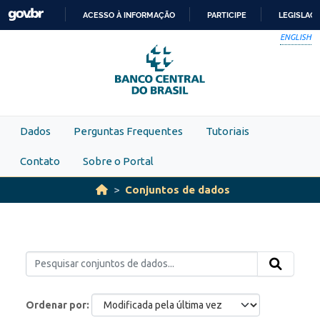
Skip to main content
ACESSO À INFORMAÇÃO
PARTICIPE
LEGISLAÇ
IR
ENGLISH
PARA
O
CONTEÚDO
Dados
Perguntas Frequentes
Tutoriais
Contato
Sobre o Portal
Conjuntos de dados
Ordenar por