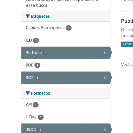
essa busca
Etiquetas
Publ
Capitais Estrangeiros
1
Os re
perío
IED
1
HTM
Portfólio
x
1
Você t
RDE
1
ROF
x
1
Formatos
API
1
HTML
1
JSON
x
1