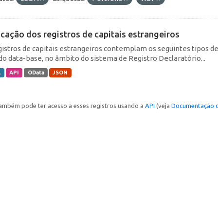
icação dos registros de capitais estrangeiros
gistros de capitais estrangeiros contemplam os seguintes tipos d
do data-base, no âmbito do sistema de Registro Declaratório...
L
API
OData
JSON
ambém pode ter acesso a esses registros usando a
API
(veja
Documentação d