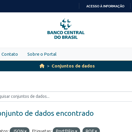
ACESSO À INFORMAÇÃO
IR
PARA
O
CONTEÚDO
Contato
Sobre o Portal
Conjuntos de dados
onjunto de dados encontrado
tos:
JSON
Etiquetas:
Portfólio
ROF