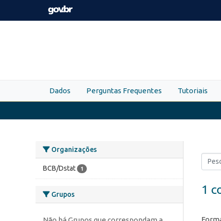
Skip to main content
Dados
Perguntas Frequentes
Tutoriais
Organizações
BCB/Dstat
1
1 c
Grupos
Forma
Não há Grupos que correspondam a