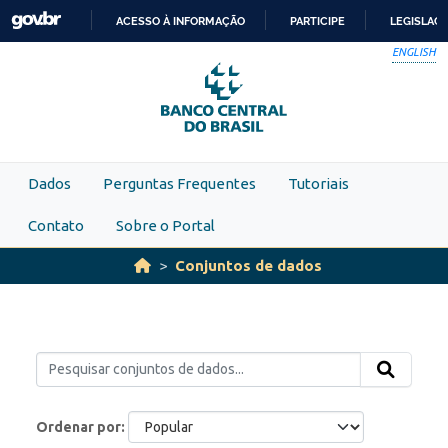
Skip to main content
ACESSO À INFORMAÇÃO
PARTICIPE
LEGISLAÇ
IR
ENGLISH
PARA
O
CONTEÚDO
Dados
Perguntas Frequentes
Tutoriais
Contato
Sobre o Portal
Conjuntos de dados
Ordenar por