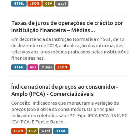
HTML
JSON
CSV
wsdl
Taxas de juros de operações de crédito por
instituição financeira – Médias...
Em decorrência da Instrução Normativa nº 563 , de 12
de dezembro de 2024, a atualização das informações
relativas aos juros médios praticados pelas instituições
financeiras nas...
HTML
API
OData
JSON
Índice nacional de preços ao consumidor-
Amplo (IPCA) - Comercializáveis
Conceito: Indicadores que mensuram a variação de
preços (sob a ótica do consumidor). Os principais
indicadores coletados são: IPC-Fipe IPCA IPCA-15 INPC
ICV IPCA-E Fonte: Banco...
JSON
CSV
wsdl
HTML