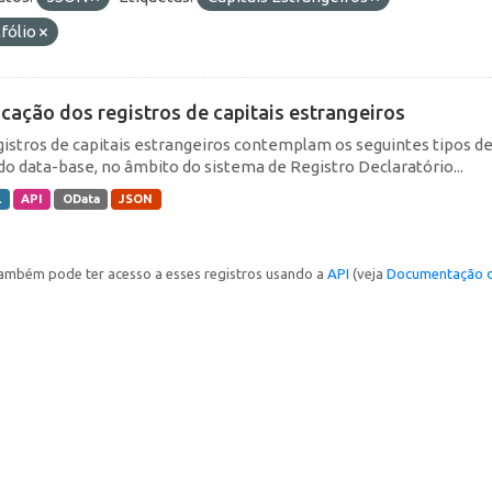
fólio
icação dos registros de capitais estrangeiros
gistros de capitais estrangeiros contemplam os seguintes tipos d
do data-base, no âmbito do sistema de Registro Declaratório...
L
API
OData
JSON
ambém pode ter acesso a esses registros usando a
API
(veja
Documentação d