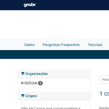
Skip to main content
Dados
Perguntas Frequentes
Tutoriais
Organizações
BCB/Dstat
1
1 c
Grupos
Forma
Não há Grupos que correspondam a