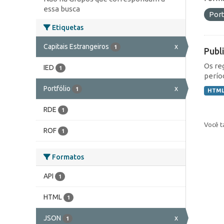
essa busca
Port
Etiquetas
Capitais Estrangeiros
x
1
Publ
Os re
IED
1
perío
Portfólio
x
1
HTM
RDE
1
Você t
ROF
1
Formatos
API
1
HTML
1
JSON
x
1