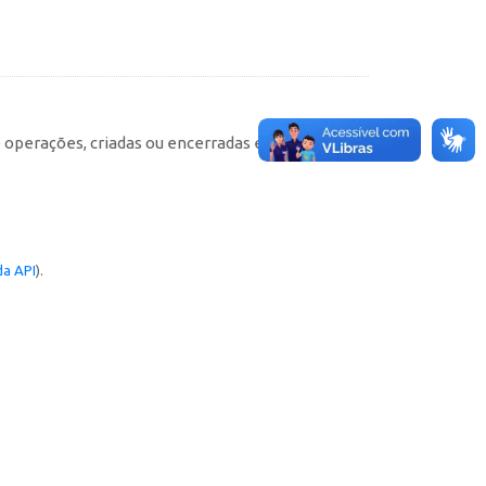
e operações, criadas ou encerradas em cada
a API
).