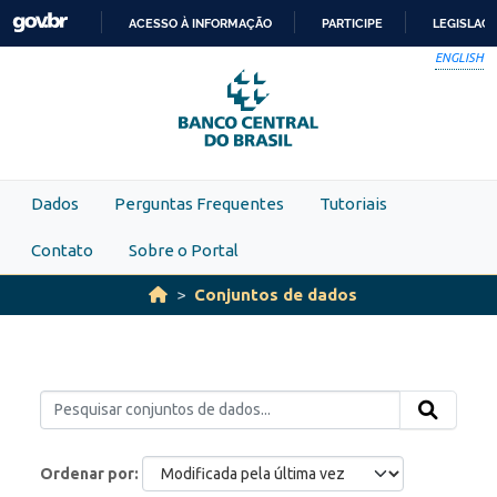
Skip to main content
ACESSO À INFORMAÇÃO
PARTICIPE
LEGISLAÇ
IR
ENGLISH
PARA
O
CONTEÚDO
Dados
Perguntas Frequentes
Tutoriais
Contato
Sobre o Portal
Conjuntos de dados
Ordenar por