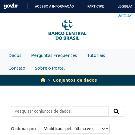
Skip to main content
ACESSO À INFORMAÇÃO
PARTICIPE
LEGISLAÇ
IR
ENGLISH
PARA
O
CONTEÚDO
Dados
Perguntas Frequentes
Tutoriais
Contato
Sobre o Portal
Conjuntos de dados
Ordenar por