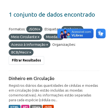
1 conjunto de dados encontrado
Formatos:
JSON
Etiquetas:
Dinheiro
Meio Circulante
Moedas
Grupos:
Acesso à Informação
Organizações:
BCB/Mecir
Filtrar Resultados
Dinheiro em Circulação
Registros diários das quantidades de cédulas e moedas
em circulação (não estão incluídas as moedas
comemorativas). As informações estão separadas
para cada espécie (cédula ou...
HTML
API
OData
JSON