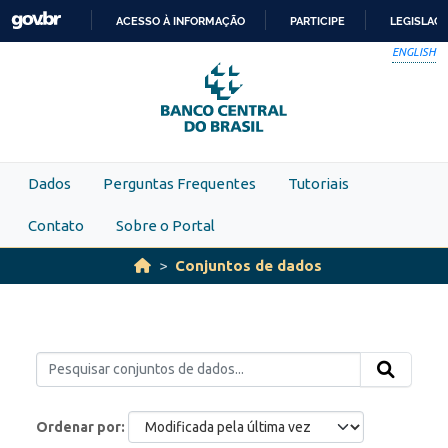
Skip to main content
ACESSO À INFORMAÇÃO
PARTICIPE
LEGISLAÇ
IR
ENGLISH
PARA
O
CONTEÚDO
Dados
Perguntas Frequentes
Tutoriais
Contato
Sobre o Portal
Conjuntos de dados
Ordenar por