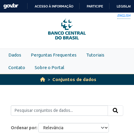
Skip to main content
ACESSO À INFORMAÇÃO
PARTICIPE
LEGISLAÇ
IR
ENGLISH
PARA
O
CONTEÚDO
Dados
Perguntas Frequentes
Tutoriais
Contato
Sobre o Portal
Conjuntos de dados
Ordenar por