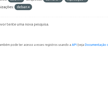
izações:
deban
avor tente uma nova pesquisa.
ambém pode ter acesso a esses registros usando a
API
(veja
Documentação d