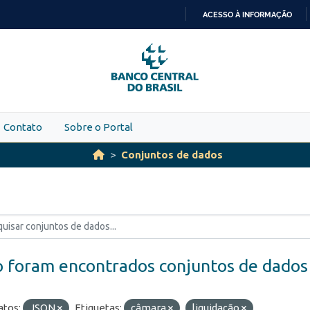
ACESSO À INFORMAÇÃO
IR
PARA
O
CONTEÚDO
Contato
Sobre o Portal
Conjuntos de dados
 foram encontrados conjuntos de dados
tos:
JSON
Etiquetas:
câmara
liquidação