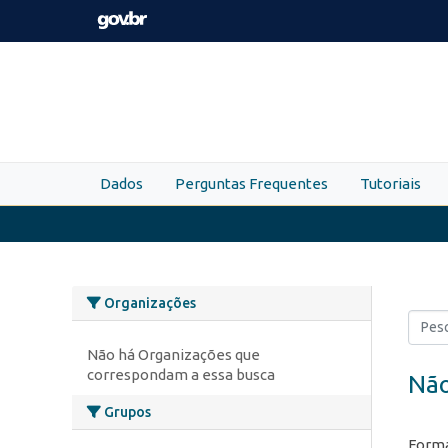
Skip to main content
Dados
Perguntas Frequentes
Tutoriais
Organizações
Não há Organizações que
correspondam a essa busca
Não
Grupos
Forma