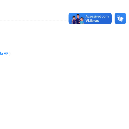
a API
).