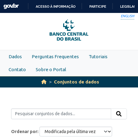
Skip to main content
ACESSO À INFORMAÇÃO
PARTICIPE
LEGISLAÇ
IR
ENGLISH
PARA
O
CONTEÚDO
Dados
Perguntas Frequentes
Tutoriais
Contato
Sobre o Portal
Conjuntos de dados
Ordenar por