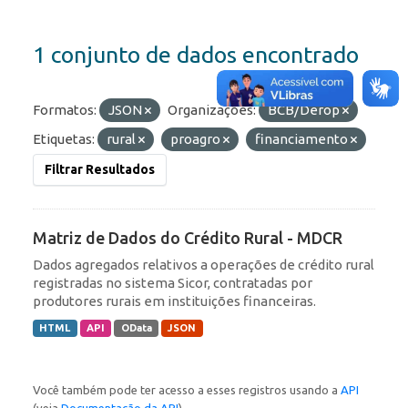
1 conjunto de dados encontrado
Formatos:
JSON
Organizações:
BCB/Derop
Etiquetas:
rural
proagro
financiamento
Filtrar Resultados
Matriz de Dados do Crédito Rural - MDCR
Dados agregados relativos a operações de crédito rural
registradas no sistema Sicor, contratadas por
produtores rurais em instituições financeiras.
HTML
API
OData
JSON
Você também pode ter acesso a esses registros usando a
API