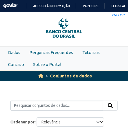
Skip to main content
ACESSO À INFORMAÇÃO
PARTICIPE
LEGISLAÇ
IR
ENGLISH
PARA
O
CONTEÚDO
Dados
Perguntas Frequentes
Tutoriais
Contato
Sobre o Portal
Conjuntos de dados
Ordenar por