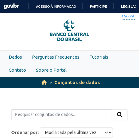
Skip to main content
ACESSO À INFORMAÇÃO
PARTICIPE
LEGISLAÇ
IR
ENGLISH
PARA
O
CONTEÚDO
Dados
Perguntas Frequentes
Tutoriais
Contato
Sobre o Portal
Conjuntos de dados
Ordenar por