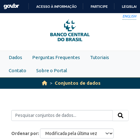
Skip to main content
ACESSO À INFORMAÇÃO
PARTICIPE
LEGISLAÇ
IR
ENGLISH
PARA
O
CONTEÚDO
Dados
Perguntas Frequentes
Tutoriais
Contato
Sobre o Portal
Conjuntos de dados
Ordenar por