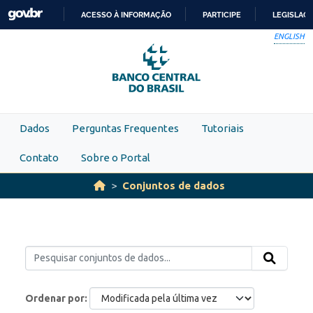
Skip to main content
ACESSO À INFORMAÇÃO
PARTICIPE
LEGISLAÇ
IR
ENGLISH
PARA
O
CONTEÚDO
Dados
Perguntas Frequentes
Tutoriais
Contato
Sobre o Portal
Conjuntos de dados
Ordenar por