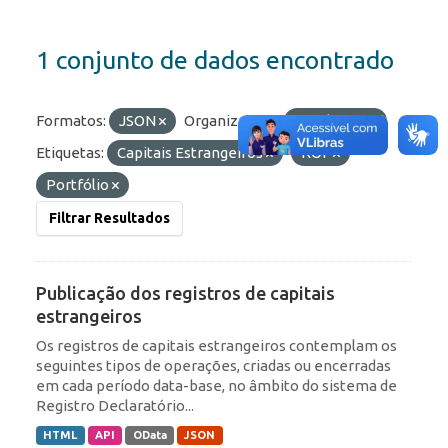
1 conjunto de dados encontrado
Formatos:
JSON
Organizações:
BCB/Dstat
Etiquetas:
Capitais Estrangeiros
ROF
Portfólio
Filtrar Resultados
Publicação dos registros de capitais
estrangeiros
Os registros de capitais estrangeiros contemplam os
seguintes tipos de operações, criadas ou encerradas
em cada período data-base, no âmbito do sistema de
Registro Declaratório...
HTML
API
OData
JSON