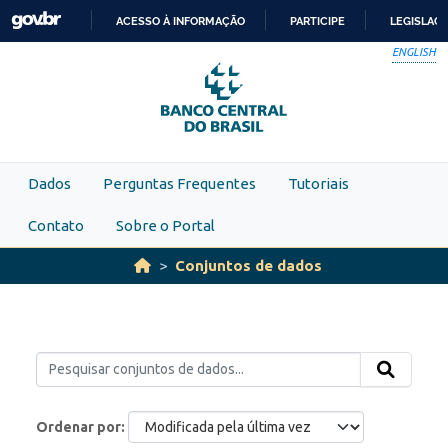
Skip to main content
ACESSO À INFORMAÇÃO
PARTICIPE
LEGISLAÇ
IR
ENGLISH
PARA
O
CONTEÚDO
Dados
Perguntas Frequentes
Tutoriais
Contato
Sobre o Portal
Conjuntos de dados
Ordenar por