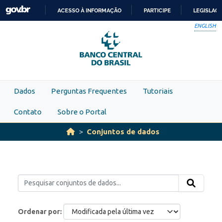
Skip to main content
ACESSO À INFORMAÇÃO
PARTICIPE
LEGISLAÇ
IR
ENGLISH
PARA
O
CONTEÚDO
Dados
Perguntas Frequentes
Tutoriais
Contato
Sobre o Portal
Conjuntos de dados
Ordenar por