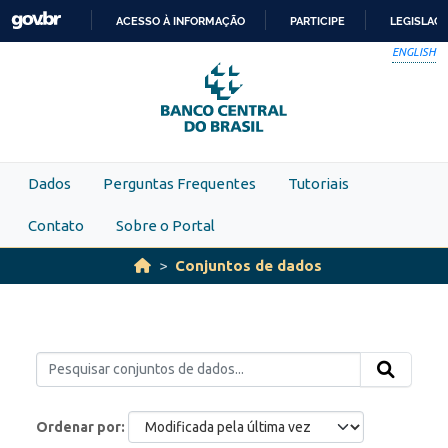
Skip to main content
ACESSO À INFORMAÇÃO
PARTICIPE
LEGISLAÇ
IR
ENGLISH
PARA
O
CONTEÚDO
Dados
Perguntas Frequentes
Tutoriais
Contato
Sobre o Portal
Conjuntos de dados
Ordenar por