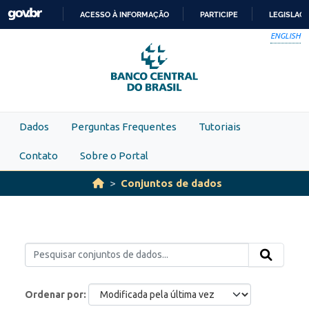
Skip to main content
ACESSO À INFORMAÇÃO
PARTICIPE
LEGISLAÇ
IR
ENGLISH
PARA
O
CONTEÚDO
Dados
Perguntas Frequentes
Tutoriais
Contato
Sobre o Portal
Conjuntos de dados
Ordenar por