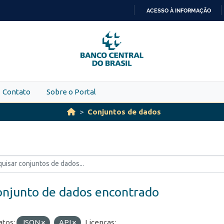
ACESSO À INFORMAÇÃO
IR
PARA
O
CONTEÚDO
Contato
Sobre o Portal
Conjuntos de dados
onjunto de dados encontrado
tos:
JSON
API
Licenças: