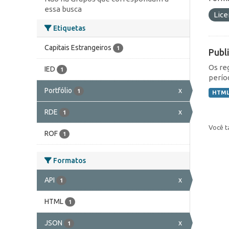
essa busca
Lic
Etiquetas
Capitais Estrangeiros
1
Publ
Os re
IED
1
perío
Portfólio
x
1
HTM
RDE
x
1
Você t
ROF
1
Formatos
API
x
1
HTML
1
JSON
x
1