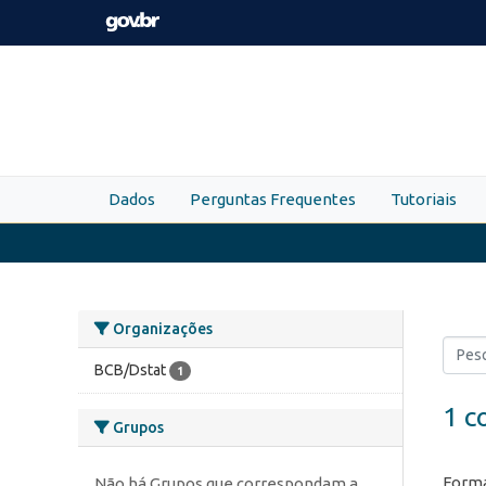
Skip to main content
Dados
Perguntas Frequentes
Tutoriais
Organizações
BCB/Dstat
1
1 c
Grupos
Forma
Não há Grupos que correspondam a