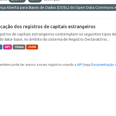
ença Aberta para Bases de Dados (ODbL) do Open Data Commons
icação dos registros de capitais estrangeiros
gistros de capitais estrangeiros contemplam os seguintes tipos d
do data-base, no âmbito do sistema de Registro Declaratório...
L
API
OData
JSON
ambém pode ter acesso a esses registros usando a
API
(veja
Documentação d