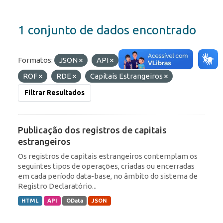
1 conjunto de dados encontrado
Formatos:
JSON
API
Etiquetas:
IED
ROF
RDE
Capitais Estrangeiros
Filtrar Resultados
Publicação dos registros de capitais
estrangeiros
Os registros de capitais estrangeiros contemplam os
seguintes tipos de operações, criadas ou encerradas
em cada período data-base, no âmbito do sistema de
Registro Declaratório...
HTML
API
OData
JSON