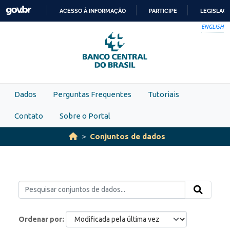
Skip to main content
ACESSO À INFORMAÇÃO
PARTICIPE
LEGISLAÇ
IR
ENGLISH
PARA
O
CONTEÚDO
Dados
Perguntas Frequentes
Tutoriais
Contato
Sobre o Portal
Conjuntos de dados
Ordenar por