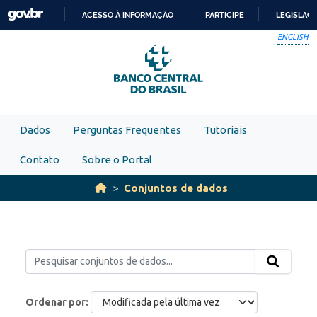
Skip to main content
ACESSO À INFORMAÇÃO
PARTICIPE
LEGISLAÇ
IR
ENGLISH
PARA
O
CONTEÚDO
Dados
Perguntas Frequentes
Tutoriais
Contato
Sobre o Portal
Conjuntos de dados
Ordenar por