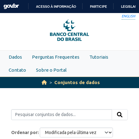
Skip to main content
ACESSO À INFORMAÇÃO
PARTICIPE
LEGISLAÇ
IR
ENGLISH
PARA
O
CONTEÚDO
Dados
Perguntas Frequentes
Tutoriais
Contato
Sobre o Portal
Conjuntos de dados
Ordenar por