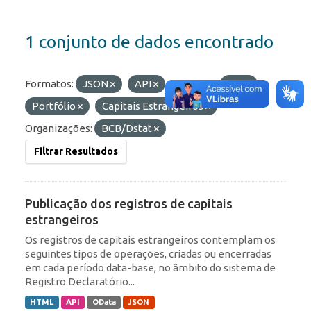
1 conjunto de dados encontrado
Formatos:
JSON
API
Etiquetas:
IED
Portfólio
Capitais Estrangeiros
Organizações:
BCB/Dstat
Filtrar Resultados
Publicação dos registros de capitais
estrangeiros
Os registros de capitais estrangeiros contemplam os
seguintes tipos de operações, criadas ou encerradas
em cada período data-base, no âmbito do sistema de
Registro Declaratório...
HTML
API
OData
JSON