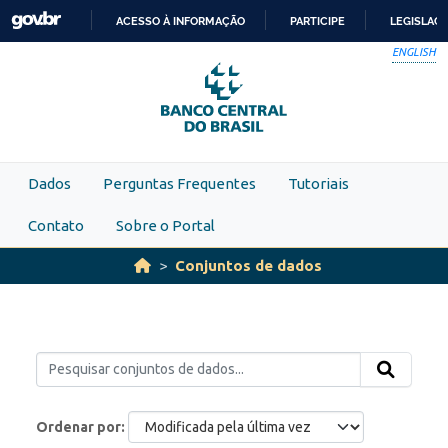
Skip to main content
ACESSO À INFORMAÇÃO
PARTICIPE
LEGISLAÇ
IR
ENGLISH
PARA
O
CONTEÚDO
Dados
Perguntas Frequentes
Tutoriais
Contato
Sobre o Portal
Conjuntos de dados
Ordenar por