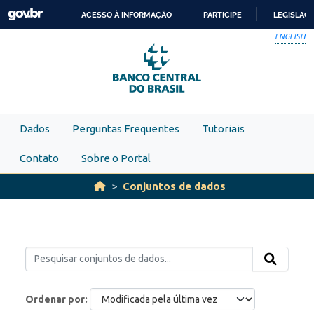
Skip to main content
ACESSO À INFORMAÇÃO
PARTICIPE
LEGISLAÇ
IR
ENGLISH
PARA
O
CONTEÚDO
Dados
Perguntas Frequentes
Tutoriais
Contato
Sobre o Portal
Conjuntos de dados
Ordenar por