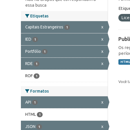
essa busca
Etiqu
Etiquetas
Lic
Capitais Estrangeiros
x
1
Publ
IED
x
1
Os re
Portfólio
x
1
perío
HTM
RDE
x
1
ROF
1
Você t
Formatos
API
x
1
HTML
1
JSON
x
1