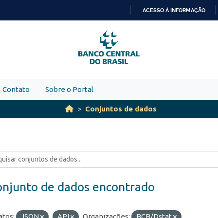
ACESSO À INFORMAÇÃO
IR
PARA
O
CONTEÚDO
Contato
Sobre o Portal
Conjuntos de dados
onjunto de dados encontrado
tos:
JSON
API
Organizações:
BCB/Dstat