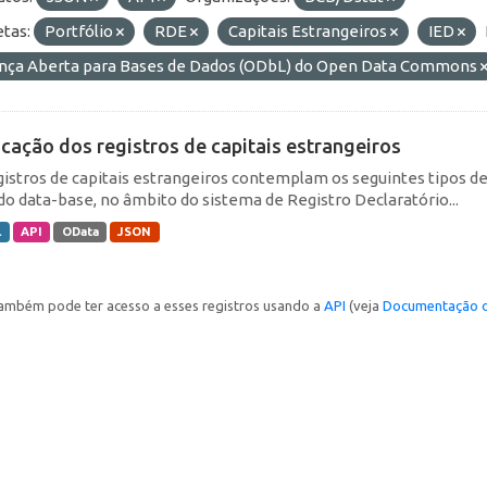
etas:
Portfólio
RDE
Capitais Estrangeiros
IED
ença Aberta para Bases de Dados (ODbL) do Open Data Commons
icação dos registros de capitais estrangeiros
gistros de capitais estrangeiros contemplam os seguintes tipos d
do data-base, no âmbito do sistema de Registro Declaratório...
L
API
OData
JSON
ambém pode ter acesso a esses registros usando a
API
(veja
Documentação d