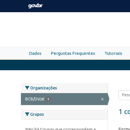
Skip to main content
Dados
Perguntas Frequentes
Tutoriais
Organizações
BCB/Dstat
x
1
1 c
Grupos
Forma
Não há Grupos que correspondam a