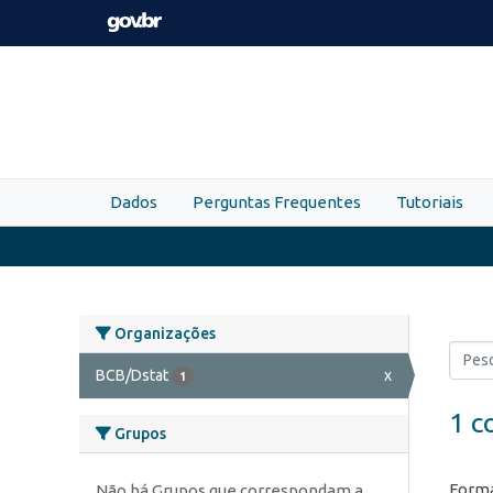
Skip to main content
Dados
Perguntas Frequentes
Tutoriais
Organizações
BCB/Dstat
x
1
1 c
Grupos
Forma
Não há Grupos que correspondam a