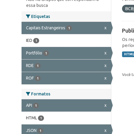
essa busca
BCB
Etiquetas
Capitais Estrangeiros
x
1
Publ
Os re
IED
1
perío
Portfólio
x
1
HTM
RDE
x
1
Você t
ROF
x
1
Formatos
API
x
1
HTML
1
JSON
x
1