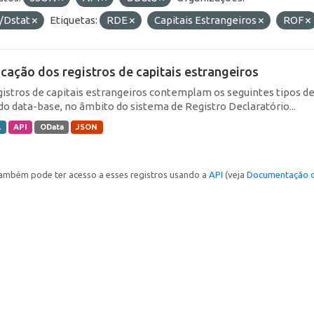
/Dstat
Etiquetas:
RDE
Capitais Estrangeiros
ROF
icação dos registros de capitais estrangeiros
gistros de capitais estrangeiros contemplam os seguintes tipos d
do data-base, no âmbito do sistema de Registro Declaratório...
L
API
OData
JSON
ambém pode ter acesso a esses registros usando a
API
(veja
Documentação d