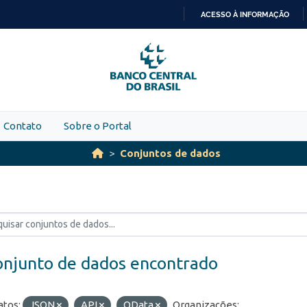
ACESSO À INFORMAÇÃO
IR
PARA
O
CONTEÚDO
Contato
Sobre o Portal
Conjuntos de dados
onjunto de dados encontrado
tos:
JSON
API
OData
Organizações: