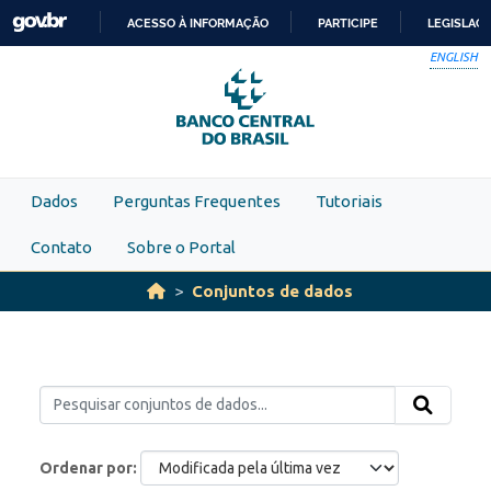
Skip to main content
ACESSO À INFORMAÇÃO
PARTICIPE
LEGISLAÇ
IR
ENGLISH
PARA
O
CONTEÚDO
Dados
Perguntas Frequentes
Tutoriais
Contato
Sobre o Portal
Conjuntos de dados
Ordenar por