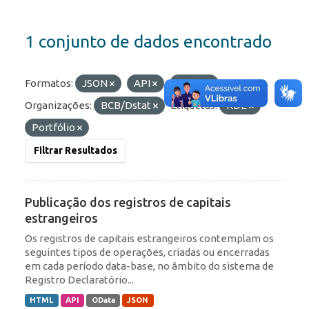
1 conjunto de dados encontrado
Formatos:
JSON
API
HTML
Organizações:
BCB/Dstat
Etiquetas:
RDE
Portfólio
Filtrar Resultados
Publicação dos registros de capitais
estrangeiros
Os registros de capitais estrangeiros contemplam os
seguintes tipos de operações, criadas ou encerradas
em cada período data-base, no âmbito do sistema de
Registro Declaratório...
HTML
API
OData
JSON