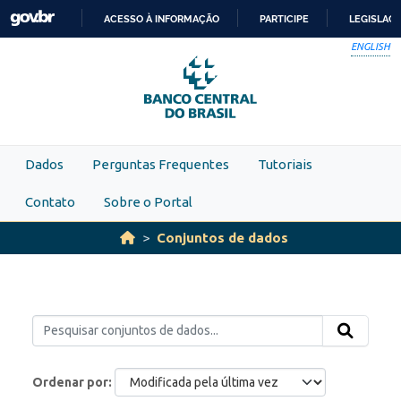
Skip to main content
ACESSO À INFORMAÇÃO
PARTICIPE
LEGISLAÇ
IR
ENGLISH
PARA
O
CONTEÚDO
Dados
Perguntas Frequentes
Tutoriais
Contato
Sobre o Portal
Conjuntos de dados
Ordenar por