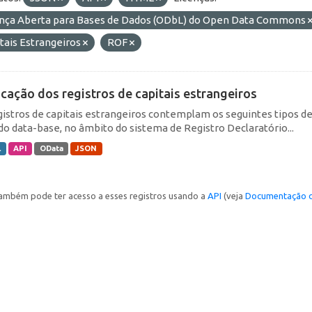
ença Aberta para Bases de Dados (ODbL) do Open Data Commons
tais Estrangeiros
ROF
icação dos registros de capitais estrangeiros
gistros de capitais estrangeiros contemplam os seguintes tipos d
do data-base, no âmbito do sistema de Registro Declaratório...
L
API
OData
JSON
ambém pode ter acesso a esses registros usando a
API
(veja
Documentação d