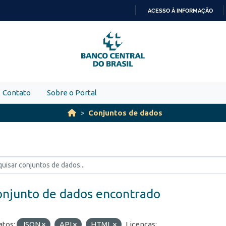
ACESSO À INFORMAÇÃO
IR
PARA
O
CONTEÚDO
Contato
Sobre o Portal
Conjuntos de dados
onjunto de dados encontrado
tos:
JSON
API
HTML
Licenças: