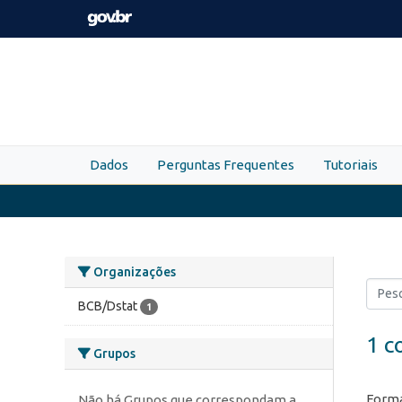
Skip to main content
Dados
Perguntas Frequentes
Tutoriais
Organizações
BCB/Dstat
1
1 c
Grupos
Forma
Não há Grupos que correspondam a