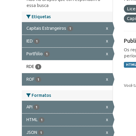
essa busca
Lic
Etiquetas
Capi
Capitais Estrangeiros
x
1
Publ
IED
x
1
Os re
Portfólio
x
1
perío
HTM
RDE
1
ROF
x
1
Você t
Formatos
API
x
1
HTML
x
1
JSON
x
1