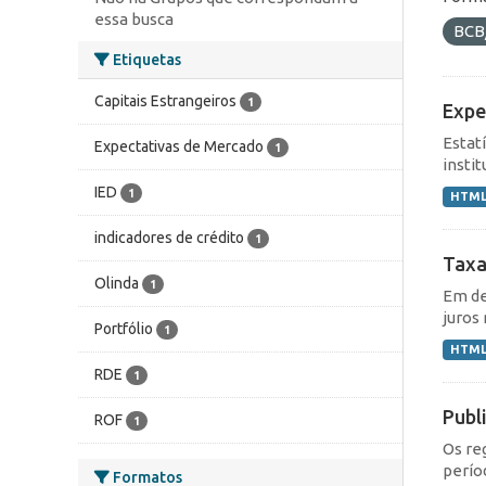
essa busca
BCB
Etiquetas
Capitais Estrangeiros
1
Expe
Estat
Expectativas de Mercado
1
instit
IED
1
HTM
indicadores de crédito
1
Taxa
Olinda
1
Em de
juros 
Portfólio
1
HTM
RDE
1
Publ
ROF
1
Os re
perío
Formatos