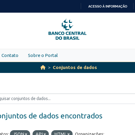
ACESSO À INFORMAÇÃO
IR
PARA
O
CONTEÚDO
Contato
Sobre o Portal
Conjuntos de dados
onjuntos de dados encontrados
tos:
JSON
API
HTML
Organizações: