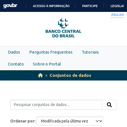
Skip to main content
ACESSO À INFORMAÇÃO
PARTICIPE
LEGISLAÇ
IR
ENGLISH
PARA
O
CONTEÚDO
Dados
Perguntas Frequentes
Tutoriais
Contato
Sobre o Portal
Conjuntos de dados
Ordenar por