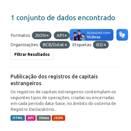
1 conjunto de dados encontrado
Formatos:
JSON
API
HTML
Organizações:
BCB/Dstat
Etiquetas:
IED
Filtrar Resultados
Publicação dos registros de capitais
estrangeiros
Os registros de capitais estrangeiros contemplam os
seguintes tipos de operações, criadas ou encerradas
em cada período data-base, no âmbito do sistema de
Registro Declaratório...
HTML
API
OData
JSON