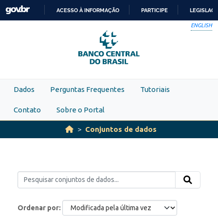
Skip to main content
ACESSO À INFORMAÇÃO
PARTICIPE
LEGISLAÇ
IR
ENGLISH
PARA
O
CONTEÚDO
Dados
Perguntas Frequentes
Tutoriais
Contato
Sobre o Portal
Conjuntos de dados
Ordenar por