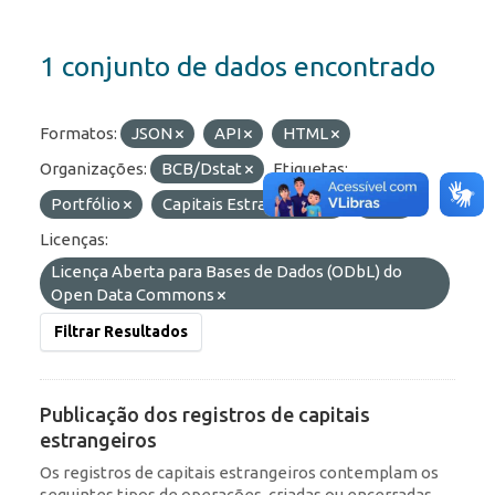
1 conjunto de dados encontrado
Formatos:
JSON
API
HTML
Organizações:
BCB/Dstat
Etiquetas:
Portfólio
Capitais Estrangeiros
IED
Licenças:
Licença Aberta para Bases de Dados (ODbL) do
Open Data Commons
Filtrar Resultados
Publicação dos registros de capitais
estrangeiros
Os registros de capitais estrangeiros contemplam os
seguintes tipos de operações, criadas ou encerradas