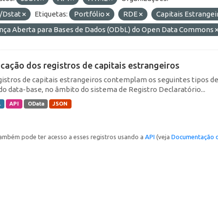
/Dstat
Etiquetas:
Portfólio
RDE
Capitais Estrange
ença Aberta para Bases de Dados (ODbL) do Open Data Commons
icação dos registros de capitais estrangeiros
gistros de capitais estrangeiros contemplam os seguintes tipos d
do data-base, no âmbito do sistema de Registro Declaratório...
L
API
OData
JSON
ambém pode ter acesso a esses registros usando a
API
(veja
Documentação d