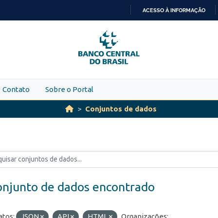
ACESSO À INFORMAÇÃO
IR
PARA
O
CONTEÚDO
Contato
Sobre o Portal
Conjuntos de dados
onjunto de dados encontrado
tos:
JSON
API
HTML
Organizações: