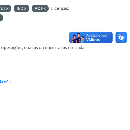
iros
IED
ROF
Licenças:
e operações, criadas ou encerradas em cada
a API
).