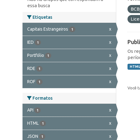
essa busca
BCB
Etiquetas
Lic
Capitais Estrangeiros
x
1
Publ
IED
x
1
Os re
Portfólio
x
1
perío
HTM
RDE
x
1
ROF
x
1
Você t
Formatos
API
x
1
HTML
x
1
JSON
x
1