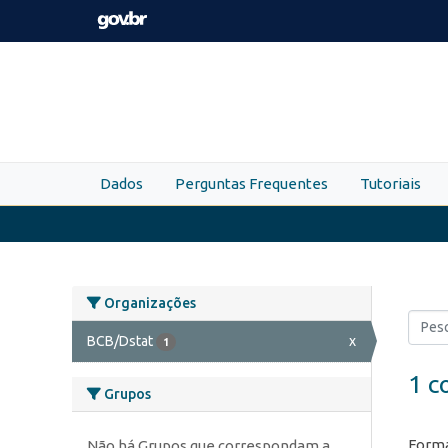
Skip to main content
Dados
Perguntas Frequentes
Tutoriais
Organizações
BCB/Dstat
x
1
1 c
Grupos
Forma
Não há Grupos que correspondam a