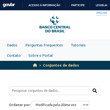
Skip to main content
ACESSO À INFORMAÇÃO
PARTICIPE
LEGISLAÇ
IR
ENGLISH
PARA
O
CONTEÚDO
Dados
Perguntas Frequentes
Tutoriais
Contato
Sobre o Portal
Conjuntos de dados
Ordenar por