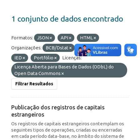
1 conjunto de dados encontrado
Formatos:
JSON
API
HTML
Organizações:
BCB/Dstat
Etiquetas:
RDE
IED
Portfólio
Licenças:
Licença Aberta para Bases de Dados (ODbL) do
Open Data Commons
Filtrar Resultados
Publicação dos registros de capitais
estrangeiros
Os registros de capitais estrangeiros contemplam os
seguintes tipos de operações, criadas ou encerradas
em cada período data-base, no âmbito do sistema de