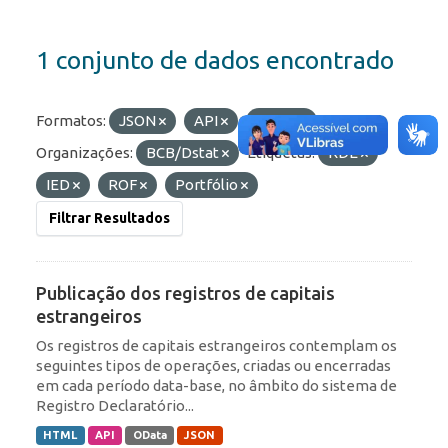
1 conjunto de dados encontrado
Formatos:
JSON
API
HTML
Organizações:
BCB/Dstat
Etiquetas:
RDE
IED
ROF
Portfólio
Filtrar Resultados
Publicação dos registros de capitais
estrangeiros
Os registros de capitais estrangeiros contemplam os
seguintes tipos de operações, criadas ou encerradas
em cada período data-base, no âmbito do sistema de
Registro Declaratório...
HTML
API
OData
JSON