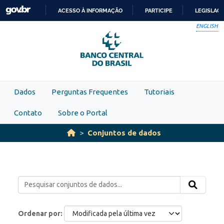
Skip to main content
ACESSO À INFORMAÇÃO
PARTICIPE
LEGISLAÇ
IR
ENGLISH
PARA
O
CONTEÚDO
Dados
Perguntas Frequentes
Tutoriais
Contato
Sobre o Portal
Conjuntos de dados
Ordenar por