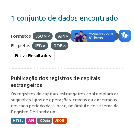
1 conjunto de dados encontrado
Formatos:
JSON
API
HTML
OData
Etiquetas:
IED
RDE
Filtrar Resultados
Publicação dos registros de capitais
estrangeiros
Os registros de capitais estrangeiros contemplam os
seguintes tipos de operações, criadas ou encerradas
em cada período data-base, no âmbito do sistema de
Registro Declaratório...
HTML
API
OData
JSON