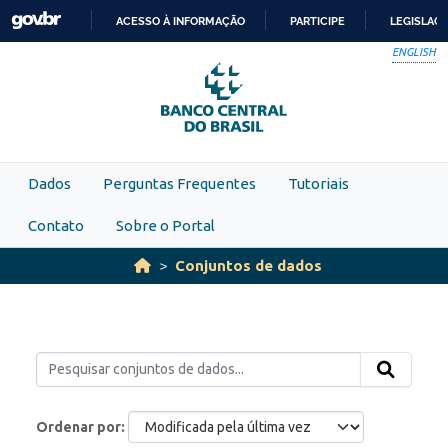
Skip to main content
ACESSO À INFORMAÇÃO
PARTICIPE
LEGISLAÇ
IR
ENGLISH
PARA
O
CONTEÚDO
Dados
Perguntas Frequentes
Tutoriais
Contato
Sobre o Portal
Conjuntos de dados
Ordenar por