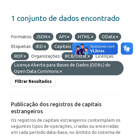
1 conjunto de dados encontrado
Formatos:
JSON
API
HTML
OData
Etiquetas:
IED
Capitais Estrangeiros
ROF
Organizações:
BCB/Dstat
Licenças:
Licença Aberta para Bases de Dados (ODbL) do
Open Data Commons
Filtrar Resultados
Publicação dos registros de capitais
estrangeiros
Os registros de capitais estrangeiros contemplam os
seguintes tipos de operações, criadas ou encerradas
em cada período data-base, no âmbito do sistema de