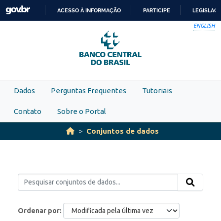
Skip to main content
ACESSO À INFORMAÇÃO
PARTICIPE
LEGISLAÇ
IR
ENGLISH
PARA
O
CONTEÚDO
Dados
Perguntas Frequentes
Tutoriais
Contato
Sobre o Portal
Conjuntos de dados
Ordenar por