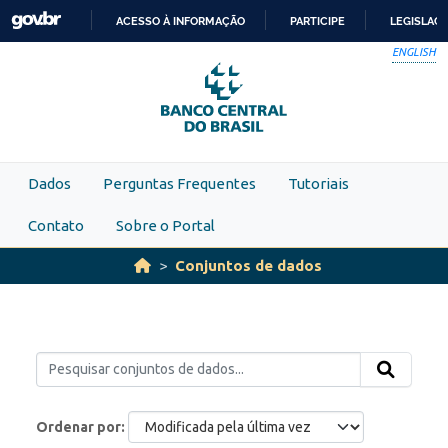
Skip to main content
ACESSO À INFORMAÇÃO
PARTICIPE
LEGISLAÇ
IR
ENGLISH
PARA
O
CONTEÚDO
Dados
Perguntas Frequentes
Tutoriais
Contato
Sobre o Portal
Conjuntos de dados
Ordenar por