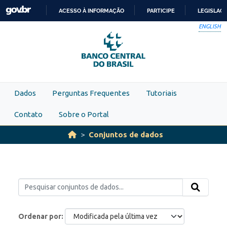
Skip to main content
ACESSO À INFORMAÇÃO
PARTICIPE
LEGISLAÇ
IR
ENGLISH
PARA
O
CONTEÚDO
Dados
Perguntas Frequentes
Tutoriais
Contato
Sobre o Portal
Conjuntos de dados
Ordenar por