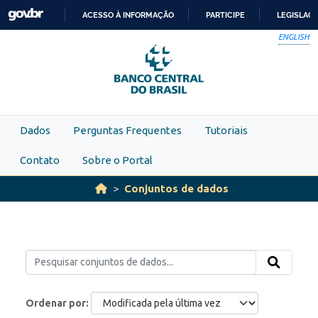
Skip to main content
ACESSO À INFORMAÇÃO
PARTICIPE
LEGISLAÇ
IR
ENGLISH
PARA
O
CONTEÚDO
Dados
Perguntas Frequentes
Tutoriais
Contato
Sobre o Portal
Conjuntos de dados
Ordenar por