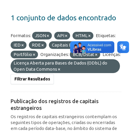
1 conjunto de dados encontrado
Formatos:
JSON
API
HTML
Etiquetas:
IED
RDE
Capitais Estrangeiros
Portfólio
Organizações:
BCB/Dstat
Licenças:
Licença Aberta para Bases de Dados (ODbL) do
Open Data Commons
Filtrar Resultados
Publicação dos registros de capitais
estrangeiros
Os registros de capitais estrangeiros contemplam os
seguintes tipos de operações, criadas ou encerradas
em cada período data-base, no âmbito do sistema de