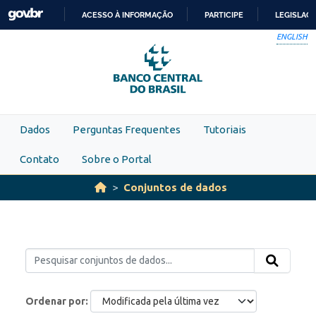
Skip to main content
ACESSO À INFORMAÇÃO
PARTICIPE
LEGISLAÇ
IR
ENGLISH
PARA
O
CONTEÚDO
Dados
Perguntas Frequentes
Tutoriais
Contato
Sobre o Portal
Conjuntos de dados
Ordenar por