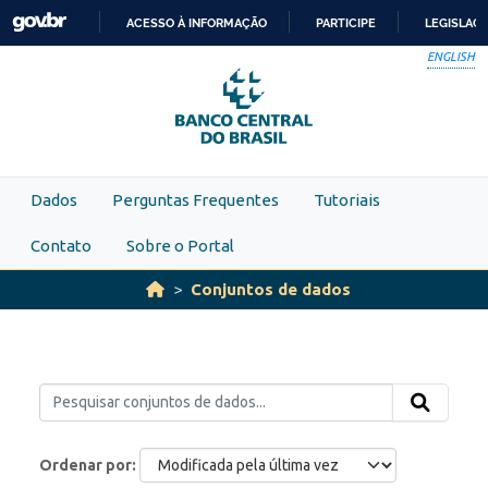
Skip to main content
ACESSO À INFORMAÇÃO
PARTICIPE
LEGISLAÇ
IR
ENGLISH
PARA
O
CONTEÚDO
Dados
Perguntas Frequentes
Tutoriais
Contato
Sobre o Portal
Conjuntos de dados
Ordenar por