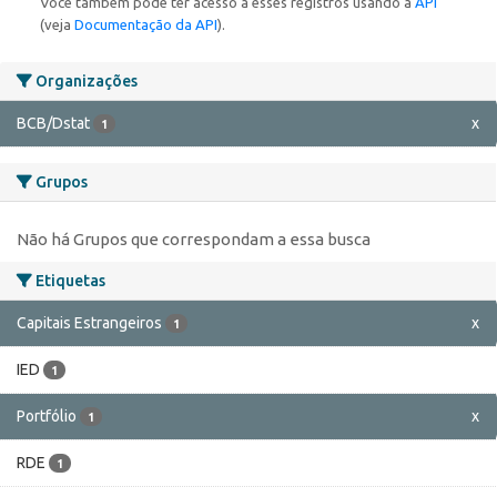
Você também pode ter acesso a esses registros usando a
API
(veja
Documentação da API
).
Organizações
BCB/Dstat
x
1
Grupos
Não há Grupos que correspondam a essa busca
Etiquetas
Capitais Estrangeiros
x
1
IED
1
Portfólio
x
1
RDE
1