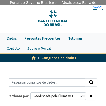
Skip to main content
Portal do Governo Brasileiro
Atualize sua Barra de
Governo
ENGLISH
Dados
Perguntas Frequentes
Tutoriais
Contato
Sobre o Portal
Conjuntos de dados
Ir
Ordenar por