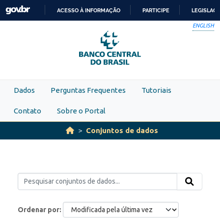
Skip to main content
ACESSO À INFORMAÇÃO
PARTICIPE
LEGISLAÇ
IR
ENGLISH
PARA
O
CONTEÚDO
Dados
Perguntas Frequentes
Tutoriais
Contato
Sobre o Portal
Conjuntos de dados
Ordenar por