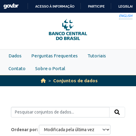
Skip to main content
ACESSO À INFORMAÇÃO
PARTICIPE
LEGISLAÇ
IR
ENGLISH
PARA
O
CONTEÚDO
Dados
Perguntas Frequentes
Tutoriais
Contato
Sobre o Portal
Conjuntos de dados
Ordenar por