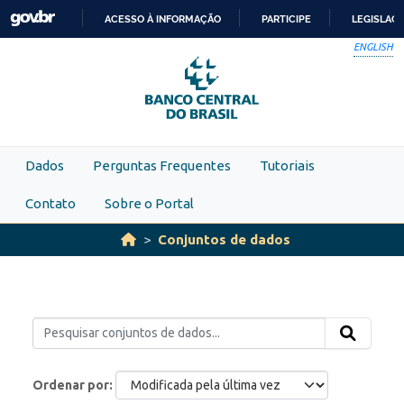
Skip to main content
ACESSO À INFORMAÇÃO
PARTICIPE
LEGISLAÇ
IR
ENGLISH
PARA
O
CONTEÚDO
Dados
Perguntas Frequentes
Tutoriais
Contato
Sobre o Portal
Conjuntos de dados
Ordenar por