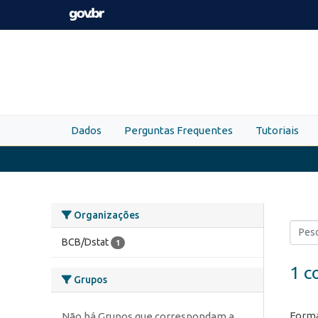
Skip to main content
Dados
Perguntas Frequentes
Tutoriais
Organizações
BCB/Dstat
1
1 c
Grupos
Forma
Não há Grupos que correspondam a