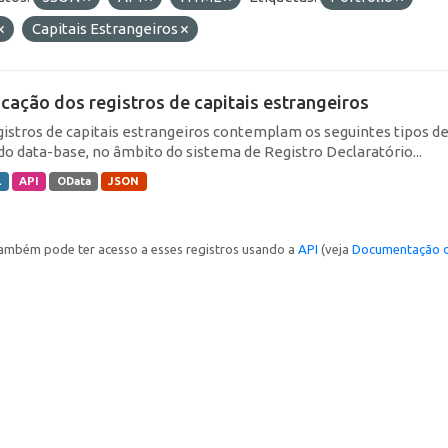
Capitais Estrangeiros
icação dos registros de capitais estrangeiros
gistros de capitais estrangeiros contemplam os seguintes tipos d
do data-base, no âmbito do sistema de Registro Declaratório...
L
API
OData
JSON
ambém pode ter acesso a esses registros usando a
API
(veja
Documentação d