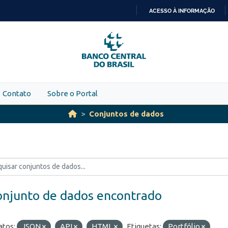
ACESSO À INFORMAÇÃO
IR
PARA
O
CONTEÚDO
Contato
Sobre o Portal
Conjuntos de dados
onjunto de dados encontrado
tos:
JSON
API
HTML
Etiquetas:
Portfólio