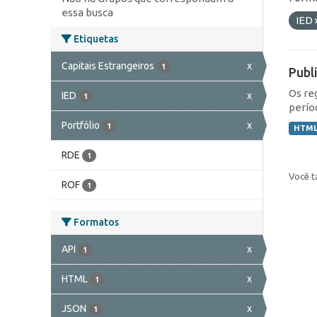
essa busca
IED
Etiquetas
Capitais Estrangeiros
x
1
Publ
Os re
IED
x
1
perío
Portfólio
x
1
HTM
RDE
1
Você t
ROF
1
Formatos
API
x
1
HTML
x
1
JSON
x
1