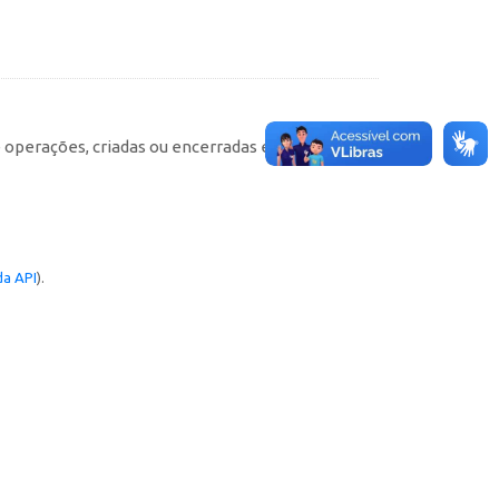
e operações, criadas ou encerradas em cada
a API
).