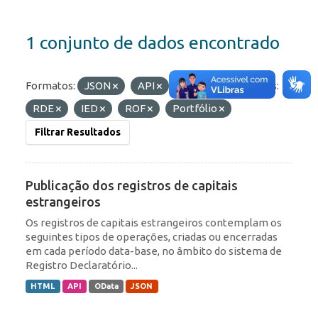
1 conjunto de dados encontrado
Formatos:
JSON
API
HTML
Etiquetas:
RDE
IED
ROF
Portfólio
Filtrar Resultados
Publicação dos registros de capitais
estrangeiros
Os registros de capitais estrangeiros contemplam os
seguintes tipos de operações, criadas ou encerradas
em cada período data-base, no âmbito do sistema de
Registro Declaratório...
HTML
API
OData
JSON