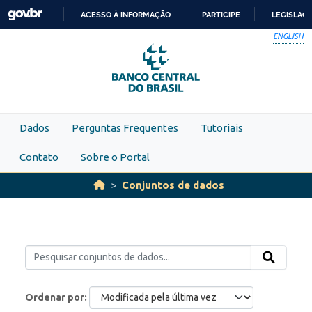
Skip to main content
ACESSO À INFORMAÇÃO
PARTICIPE
LEGISLAÇ
IR
ENGLISH
PARA
O
CONTEÚDO
Dados
Perguntas Frequentes
Tutoriais
Contato
Sobre o Portal
Conjuntos de dados
Ordenar por