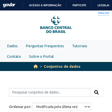
Skip to main content
ACESSO À INFORMAÇÃO
PARTICIPE
LEGISLAÇ
IR
ENGLISH
PARA
O
CONTEÚDO
Dados
Perguntas Frequentes
Tutoriais
Contato
Sobre o Portal
Conjuntos de dados
Ordenar por